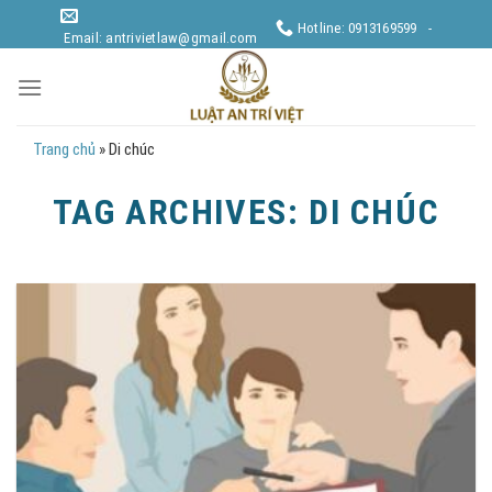
Skip
Hotline: 0913169599 -
to
Email: antrivietlaw@gmail.com
content
Trang chủ
»
Di chúc
TAG ARCHIVES:
DI CHÚC