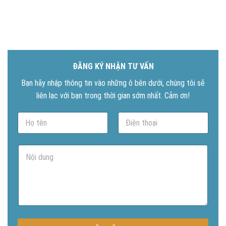
ĐĂNG KÝ NHẬN TƯ VẤN
Bạn hãy nhập thông tin vào những ô bên dưới, chúng tôi sẽ
liên lạc với bạn trong thời gian sớm nhất. Cảm ơn!
N
P
a
h
m
o
e
n
N
*
e
ộ
*
i
d
u
n
g