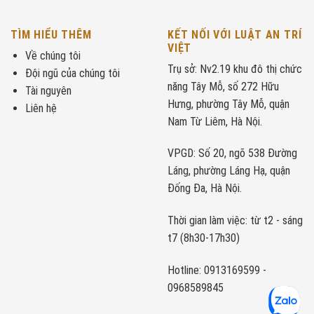
TÌM HIỂU THÊM
KẾT NỐI VỚI LUẬT AN TRÍ
VIỆT
Về chúng tôi
Trụ sở: Nv2.19 khu đô thị chức
Đội ngũ của chúng tôi
năng Tây Mỗ, số 272 Hữu
Tài nguyên
Hưng, phường Tây Mỗ, quận
Liên hệ
Nam Từ Liêm, Hà Nội.
VPGD: Số 20, ngõ 538 Đường
Láng, phường Láng Hạ, quận
Đống Đa, Hà Nội.
Thời gian làm việc: từ t2 - sáng
t7 (8h30-17h30)
Hotline: 0913169599 -
0968589845