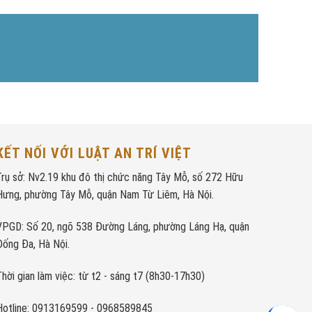
KẾT NỐI VỚI LUẬT AN TRÍ VIỆT
Trụ sở: Nv2.19 khu đô thị chức năng Tây Mỗ, số 272 Hữu
Hưng, phường Tây Mỗ, quận Nam Từ Liêm, Hà Nội.
VPGD: Số 20, ngõ 538 Đường Láng, phường Láng Hạ, quận
Đống Đa, Hà Nội.
Thời gian làm việc: từ t2 - sáng t7 (8h30-17h30)
Hotline: 0913169599 - 0968589845