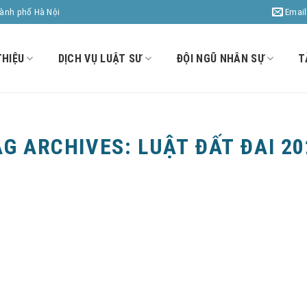
Email
hành phố Hà Nội
THIỆU
DỊCH VỤ LUẬT SƯ
ĐỘI NGŨ NHÂN SỰ
T
AG ARCHIVES:
LUẬT ĐẤT ĐAI 20