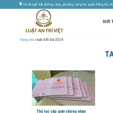
Skip
Số 20 ngõ 538 đường Láng, phường Láng Hạ, quận Đống Đa, t
to
content
GIỚI 
Trang chủ
»
luật đất đai 2024
T
Thủ tục cấp giấy chứng nhận