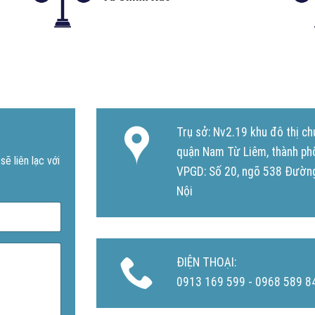
Trụ sở: Nv2.19 khu đô thị 
quận Nam Từ Liêm, thành ph
ẽ liên lạc với
VPGD: Số 20, ngõ 538 Đường
Nội
ĐIỆN THOẠI:
0913 169 599 - 0968 589 8