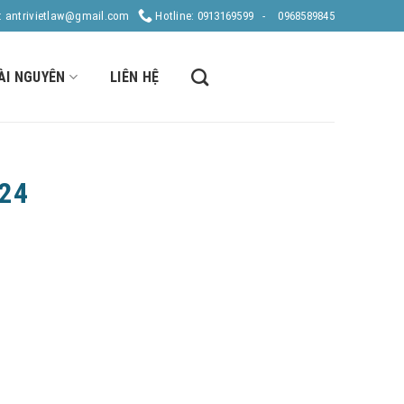
: antrivietlaw@gmail.com
Hotline: 0913169599 -
0968589845
ÀI NGUYÊN
LIÊN HỆ
24