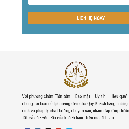
n
g
LIÊN HỆ NGAY
Với phương châm “Tận tâm – Bảo mật – Uy tín – Hiệu quả”
chúng tôi luôn nỗ lực mang đến cho Quý Khách hàng những
dịch vụ pháp lý chất lượng, chuyên sâu, nhằm đáp ứng đượ
tất cả các yêu cầu của khách hàng trên mọi lĩnh vực.