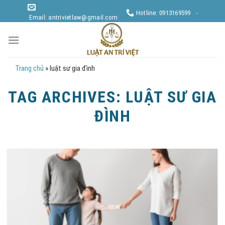
Skip
Hotline: 0913169599 -
to
Email: antrivietlaw@gmail.com
content
Trang chủ
»
luật sư gia đình
TAG ARCHIVES:
LUẬT SƯ GIA
ĐÌNH