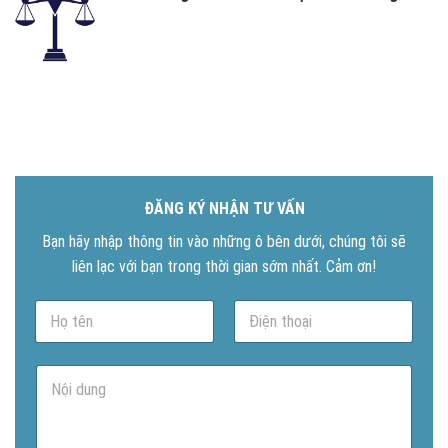
ĐĂNG KÝ NHẬN TƯ VẤN
Bạn hãy nhập thông tin vào những ô bên dưới, chúng tôi sẽ
liên lạc với bạn trong thời gian sớm nhất. Cảm ơn!
N
P
a
h
m
o
e
n
N
*
e
ộ
*
i
d