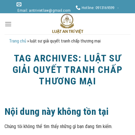
Skip
Hotline: 0913169599 -
to
Email: antrivietlaw@gmail.com
content
Trang chủ
»
luật sư giải quyết tranh chấp thương mại
TAG ARCHIVES:
LUẬT SƯ
GIẢI QUYẾT TRANH CHẤP
THƯƠNG MẠI
Nội dung này không tồn tại
Chúng tôi không thể tìm thấy những gì bạn đang tìm kiếm.