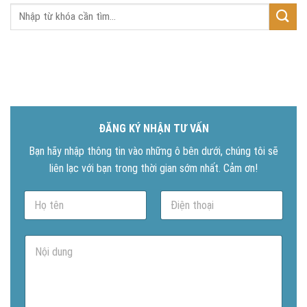
ĐĂNG KÝ NHẬN TƯ VẤN
Bạn hãy nhập thông tin vào những ô bên dưới, chúng tôi sẽ
liên lạc với bạn trong thời gian sớm nhất. Cảm ơn!
N
P
a
h
m
o
e
n
N
*
e
ộ
*
i
d
u
n