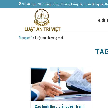
Skip
Số 20 ngõ 538 đường Láng, phường Láng Hạ, quận Đống Đa, t
to
content
GIỚI 
Trang chủ
»
Luật sư thương mại
TA
Các hình thức giải quyết tranh