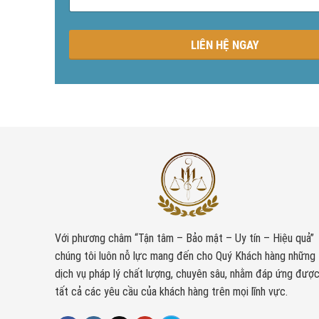
n
g
LIÊN HỆ NGAY
Với phương châm “Tận tâm – Bảo mật – Uy tín – Hiệu quả”
chúng tôi luôn nỗ lực mang đến cho Quý Khách hàng những
dịch vụ pháp lý chất lượng, chuyên sâu, nhằm đáp ứng đượ
tất cả các yêu cầu của khách hàng trên mọi lĩnh vực.