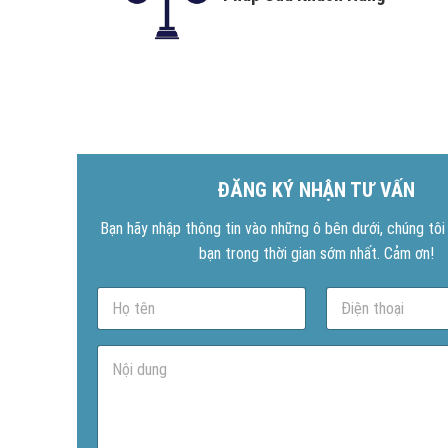
ĐĂNG KÝ NHẬN TƯ VẤN
Bạn hãy nhập thông tin vào những ô bên dưới, chúng tôi s
bạn trong thời gian sớm nhất. Cảm ơn!
N
P
a
h
m
o
e
n
N
*
e
ộ
*
i
d
u