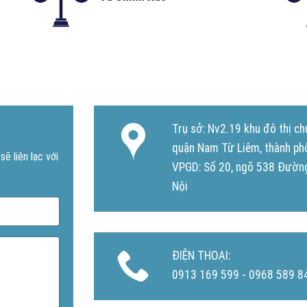
Trụ sở: Nv2.19 khu đô thị 
quận Nam Từ Liêm, thành ph
ẽ liên lạc với
VPGD: Số 20, ngõ 538 Đường
Nội
ĐIỆN THOẠI:
0913 169 599 - 0968 589 8