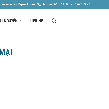
: antrivietlaw@gmail.com
Hotline: 0913169599 -
0968589845
ÀI NGUYÊN
LIÊN HỆ
MẠI