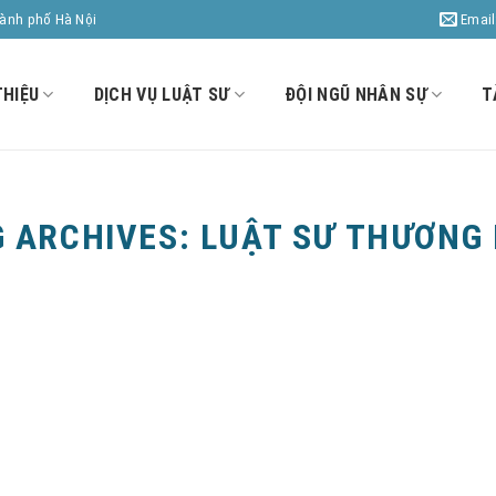
Email
hành phố Hà Nội
THIỆU
DỊCH VỤ LUẬT SƯ
ĐỘI NGŨ NHÂN SỰ
T
G ARCHIVES:
LUẬT SƯ THƯƠNG 