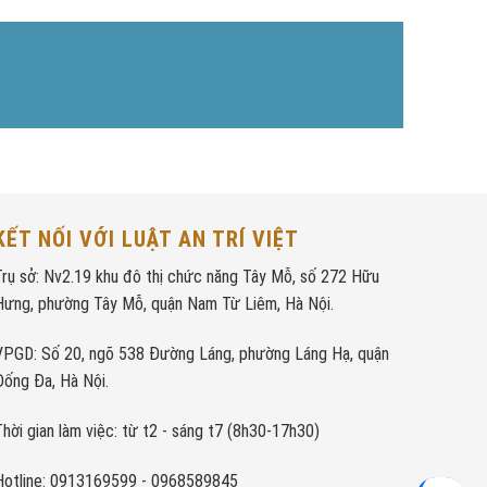
KẾT NỐI VỚI LUẬT AN TRÍ VIỆT
Trụ sở: Nv2.19 khu đô thị chức năng Tây Mỗ, số 272 Hữu
Hưng, phường Tây Mỗ, quận Nam Từ Liêm, Hà Nội.
VPGD: Số 20, ngõ 538 Đường Láng, phường Láng Hạ, quận
Đống Đa, Hà Nội.
Thời gian làm việc: từ t2 - sáng t7 (8h30-17h30)
Hotline: 0913169599 - 0968589845