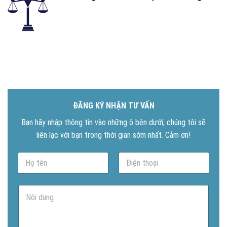
ĐĂNG KÝ NHẬN TƯ VẤN
Bạn hãy nhập thông tin vào những ô bên dưới, chúng tôi sẽ
liên lạc với bạn trong thời gian sớm nhất. Cảm ơn!
N
P
a
h
m
o
e
n
N
*
e
ộ
*
i
d