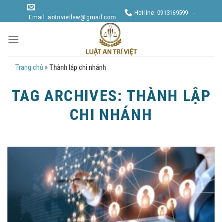
Skip
Hotline: 0913169599 -
to
Email: antrivietlaw@gmail.com
content
Trang chủ
»
Thành lập chi nhánh
TAG ARCHIVES:
THÀNH LẬP
CHI NHÁNH