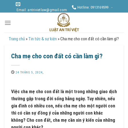
Skip
Hotline: 0913169599 -
to
Email: antrivietlaw@gmail.com
content
Trang chủ
»
Tin tức & sự kiện
»
Cha mẹ cho con đất có cần làm gì?
Cha mẹ cho con đất có cần làm gì?
24 THÁNG 5, 2024
,
Việc cha mẹ cho con đất là một trong những giao dịch
thường gặp trong đời sống hằng ngày. Tuy nhiên, nếu
gia đình có nhiều con, nếu cha mẹ cho một người con
thì có cần sự đồng ý của những người con khác
không? Cho con đất, cha mẹ cần xin ý kiến của những
người con khác?