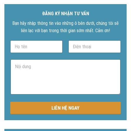
ĐĂNG KÝ NHẬN TƯ VẤN
Bạn hãy nhập thông tin vào những ô bên dưới, chúng tôi sẽ
liên lạc với bạn trong thời gian sớm nhất. Cảm ơn!
N
P
a
h
m
o
e
n
N
*
e
ộ
*
i
d
u
n
g
LIÊN HỆ NGAY