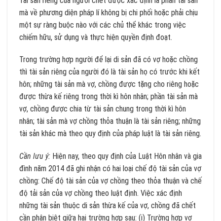
Tài sản riêng của người chết được xác định là phần tài sản
mà về phương diện pháp lí không bị chi phối hoặc phải chịu
một sự ràng buộc nào với các chủ thể khác trong việc
chiếm hữu, sử dụng và thực hiện quyền định đoạt.
Trong trường hợp người để lại di sản đã có vợ hoặc chồng
thì tài sản riêng của người đó là tài sản họ có trước khi kết
hôn; những tài sản mà vợ, chồng được tặng cho riêng hoặc
được thừa kế riêng trong thời kì hôn nhân; phần tài sản mà
vợ, chồng được chia từ tài sản chung trong thời kì hôn
nhân; tài sản mà vợ chồng thỏa thuận là tài sản riêng; những
tài sản khác mà theo quy định của pháp luật là tài sản riêng.
Cần lưu ý:
Hiện nay, theo quy định của Luật Hôn nhân và gia
đình năm 2014 đã ghi nhận có hai loại chế độ tài sản của vợ
chồng: Chế độ tài sản của vợ chồng theo thỏa thuận và chế
độ tải sản của vợ chồng theo luật định. Việc xác định
những tài sản thuộc di sản thừa kế của vợ, chồng đã chết
cần phân biệt giữa hai trường hợp sau: (i) Trường hợp vợ