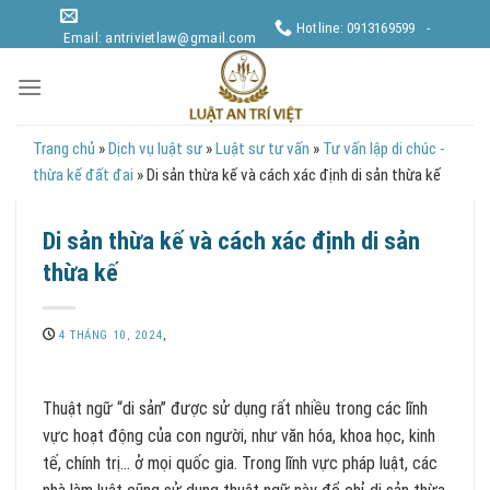
Skip
Hotline: 0913169599 -
to
Email: antrivietlaw@gmail.com
content
Trang chủ
»
Dịch vụ luật sư
»
Luật sư tư vấn
»
Tư vấn lập di chúc -
thừa kế đất đai
»
Di sản thừa kế và cách xác định di sản thừa kế
Di sản thừa kế và cách xác định di sản
thừa kế
4 THÁNG 10, 2024
,
Thuật ngữ “di sản” được sử dụng rất nhiều trong các lĩnh
vực hoạt động của con người, như văn hóa, khoa học, kinh
tế, chính trị… ở mọi quốc gia. Trong lĩnh vực pháp luật, các