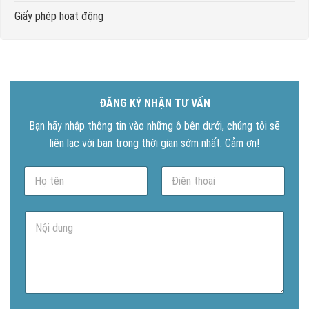
Giấy phép hoạt động
ĐĂNG KÝ NHẬN TƯ VẤN
Bạn hãy nhập thông tin vào những ô bên dưới, chúng tôi sẽ
liên lạc với bạn trong thời gian sớm nhất. Cảm ơn!
N
P
a
h
m
o
e
n
N
*
e
ộ
*
i
d
u
n
g