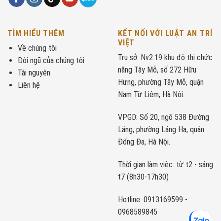
TÌM HIỂU THÊM
KẾT NỐI VỚI LUẬT AN TRÍ
VIỆT
Về chúng tôi
Trụ sở: Nv2.19 khu đô thị chức
Đội ngũ của chúng tôi
năng Tây Mỗ, số 272 Hữu
Tài nguyên
Hưng, phường Tây Mỗ, quận
Liên hệ
Nam Từ Liêm, Hà Nội.
VPGD: Số 20, ngõ 538 Đường
Láng, phường Láng Hạ, quận
Đống Đa, Hà Nội.
Thời gian làm việc: từ t2 - sáng
t7 (8h30-17h30)
Hotline: 0913169599 -
0968589845