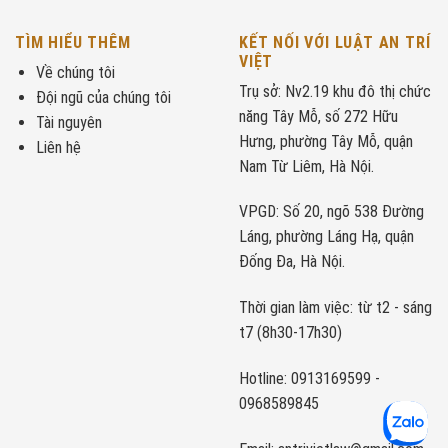
TÌM HIỂU THÊM
KẾT NỐI VỚI LUẬT AN TRÍ
VIỆT
Về chúng tôi
Trụ sở: Nv2.19 khu đô thị chức
Đội ngũ của chúng tôi
năng Tây Mỗ, số 272 Hữu
Tài nguyên
Hưng, phường Tây Mỗ, quận
Liên hệ
Nam Từ Liêm, Hà Nội.
VPGD: Số 20, ngõ 538 Đường
Láng, phường Láng Hạ, quận
Đống Đa, Hà Nội.
Thời gian làm việc: từ t2 - sáng
t7 (8h30-17h30)
Hotline: 0913169599 -
0968589845