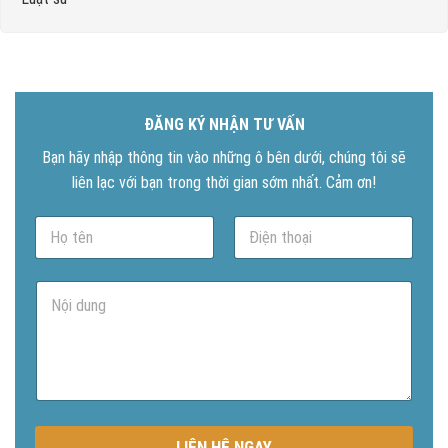
ĐĂNG KÝ NHẬN TƯ VẤN
Bạn hãy nhập thông tin vào những ô bên dưới, chúng tôi sẽ
liên lạc với bạn trong thời gian sớm nhất. Cảm ơn!
N
P
a
h
m
o
e
n
N
*
e
ộ
*
i
d
u
n
g
LIÊN HỆ NGAY