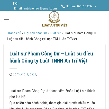
Skip
Hotline: 0913169599 -
to
Email: antrivietlaw@gmail.com
content
Trang chủ
»
Đội ngũ nhân sự
»
Luật sư
»
Luật sư Phạm Công Dự –
Luật sư điều hành Công ty Luật TNHH An Trí Việt
Luật sư Phạm Công Dự – Luật sư điều
hành Công ty Luật TNHH An Trí Việt
20 THÁNG 5, 2024
,
Luật sư Phạm Công Dự là thành viên Đoàn Luật sư thành
phố Hà Nội.
Qua nhiều năm hành nghề, tham gia giải quyết nhiều vụ án