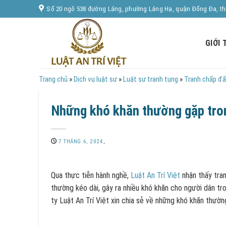
Skip
Số 20 ngõ 538 đường Láng, phường Láng Hạ, quận Đống Đa, t
to
content
GIỚI 
Trang chủ
»
Dịch vụ luật sư
»
Luật sư tranh tụng
»
Tranh chấp đấ
Những khó khăn thường gặp tron
7 THÁNG 6, 2024
,
Qua thực tiễn hành nghề,
Luật An Trí Việt
nhận thấy tran
thường kéo dài, gây ra nhiều khó khăn cho người dân tro
ty Luật An Trí Việt xin chia sẻ về những khó khăn thườn