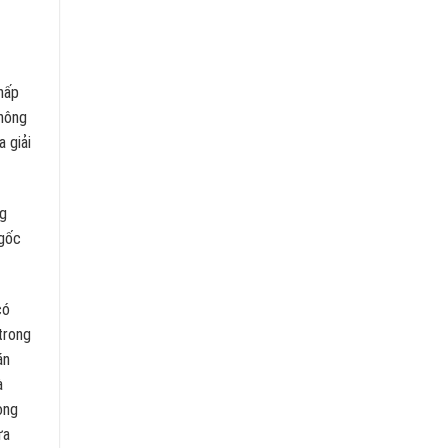
chấp
không
 giải
g
 gốc
có
trong
án
à
ong
ưa