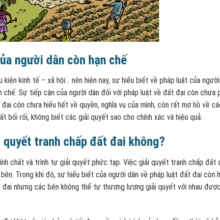
 của người dân còn hạn chế
 kiện kinh tế – xã hội… nên hiện nay, sự hiểu biết về pháp luật của ngườ
ạn chế. Sự tiếp cận của người dân đối với pháp luật về đất đai còn chưa 
t đai còn chưa hiểu hết về quyền, nghĩa vụ của mình, còn rất mơ hồ về c
ất bối rối, không biết các giải quyết sao cho chính xác và hiệu quả.
i quyết tranh chấp đất đai không?
nh chất và trình tự giải quyết phức tạp. Việc giải quyết tranh chấp đất 
bên. Trong khi đó, sự hiểu biết của người dân về pháp luật đất đai còn 
đất đai nhưng các bên không thể tự thương lượng giải quyết với nhau được