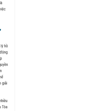
là
việc
,
 lý hồ
 động
ấp
quyền
ên
thể
 giải
nhiều
a Tòa