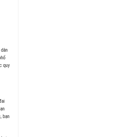
i dân
phổ
ác quy
đai
hạn
, bạn