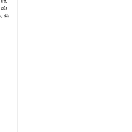
trợ,
 của
g đài