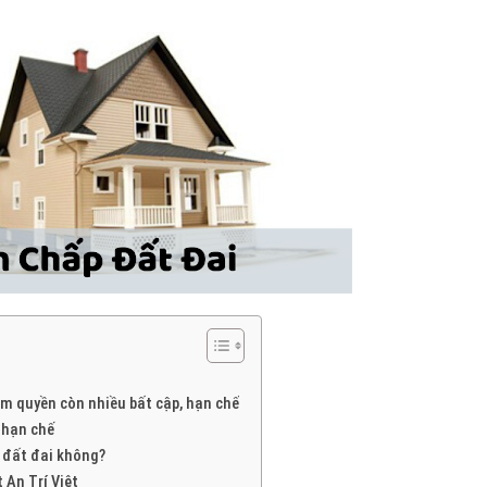
ẩm quyền còn nhiều bất cập, hạn chế
 hạn chế
p đất đai không?
t An Trí Việt