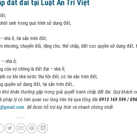
hấp đất đai tại Luật An Trí Việt
ất;
phát sinh trong quá trình sử dụng đất;
– nhà ở, tài sản trên đất;
n nhượng, chuyển đổi, tặng cho, thế chấp, đặt cọc quyền sử dụng đất, t
 – nhà ở;
ng của vợ chồng là đất đai – nhà ở;
ịnh cư khi nhà nước thu hồi đất, có tài sản trên đất;
g quyền sử dụng đất, tài sản trên đất;…
g khó khăn thường gặp trong giải quyết tranh chấp đất đai. Quý khách 
ề pháp lý có liên quan vui lòng liên hệ qua tổng đài
0913 169 599 / 09
aw@gmail.com
để được hỗ trợ kịp thời và nhanh chóng nhất.