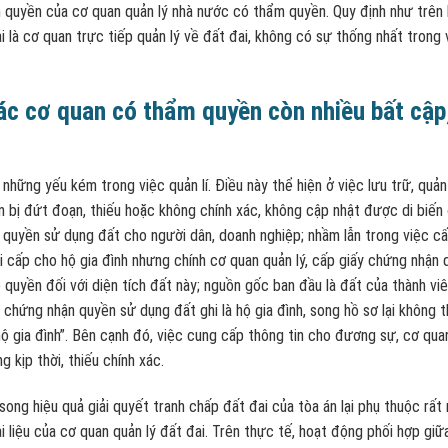
m quyền của cơ quan quản lý nhà nước có thẩm quyền. Quy định như trên 
 là cơ quan trực tiếp quản lý về đất đai, không có sự thống nhất trong 
các cơ quan có thẩm quyền còn nhiều bất cập
hững yếu kém trong việc quản lí. Điều này thể hiện ở việc lưu trữ, quản
in bị đứt đoạn, thiếu hoặc không chính xác, không cập nhật được di biến
 quyền sử dụng đất cho người dân, doanh nghiệp; nhầm lẫn trong việc c
 cấp cho hộ gia đình nhưng chính cơ quan quản lý, cấp giấy chứng nhận 
ó quyền đối với diện tích đất này; nguồn gốc ban đầu là đất của thành vi
y chứng nhận quyền sử dụng đất ghi là hộ gia đình, song hồ sơ lại không 
ộ gia đình”. Bên cạnh đó, việc cung cấp thông tin cho đương sự, cơ quan
 kịp thời, thiếu chính xác.
song hiệu quả giải quyết tranh chấp đất đai của tòa án lại phụ thuộc rất 
i liệu của cơ quan quản lý đất đai. Trên thực tế, hoạt động phối hợp giữ