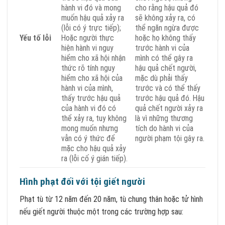
hành vi đó và mong
cho rằng hậu quả đó
muốn hậu quả xảy ra
sẽ không xảy ra, có
(lỗi có ý trực tiếp);
thể ngăn ngừa được
Yếu tố lỗi
Hoặc người thực
hoặc họ không thấy
hiện hành vi nguy
trước hành vi của
hiểm cho xã hội nhận
mình có thể gây ra
thức rõ tính nguy
hậu quả chết người,
hiểm cho xã hội của
mặc dù phải thấy
hành vi của mình,
trước và có thể thấy
thấy trước hậu quả
trước hậu quả đó. Hậu
của hành vi đó có
quả chết người xảy ra
thể xảy ra, tuy không
là vì những thương
mong muốn nhưng
tích do hành vi của
vẫn có ý thức để
người phạm tội gây ra.
mặc cho hậu quả xảy
ra (lỗi cố ý gián tiếp).
Hình phạt đối với tội giết người
Phạt tù từ 12 năm đến 20 năm, tù chung thân hoặc tử hình
nếu giết người thuộc một trong các trường hợp sau: