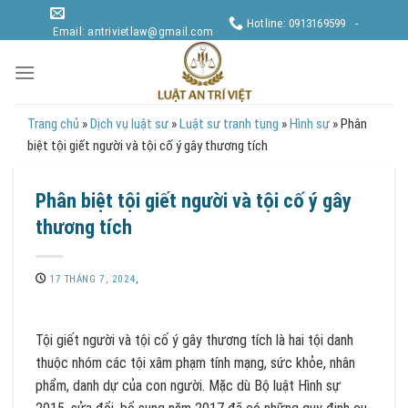
Skip
Hotline: 0913169599 -
to
Email: antrivietlaw@gmail.com
content
Trang chủ
»
Dịch vụ luật sư
»
Luật sư tranh tụng
»
Hình sự
»
Phân
biệt tội giết người và tội cố ý gây thương tích
Phân biệt tội giết người và tội cố ý gây
thương tích
17 THÁNG 7, 2024
,
Tội giết người và tội cố ý gây thương tích là hai tội danh
thuộc nhóm các tội xâm phạm tính mạng, sức khỏe, nhân
phẩm, danh dự của con người. Mặc dù Bộ luật Hình sự