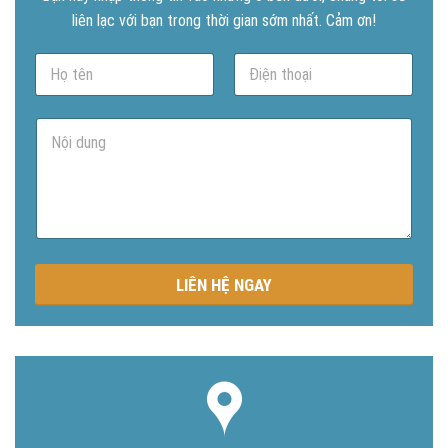
liên lạc với bạn trong thời gian sớm nhất. Cảm ơn!
N
P
a
h
m
o
e
n
N
*
e
ộ
*
i
d
u
n
g
LIÊN HỆ NGAY