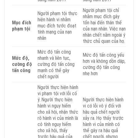
Người phạm tội chỉ
Người phạm tội thực
nhằm mục đích gây
hiện hành vi nhằm
Mục đích
tổn hại đến thân thể
mục đích tước đoạt
phạm tội
của nạn nhân. Việc nạn
tính mạng của nạn
nhân chết nằm ngoài ý
nhân
thức chủ quan của họ.
Mức độ tấn công
Mức độ tấn công yếu
Mức độ,
nhanh và liên tục,
hơn và không dồn dập,
cường độ
cường độ tấn công
cường độ tấn công
tấn công
mạnh có thể gây
nhẹ hơn
chết người
Người thực hiện hành
vi phạm tội với lỗi cố
ý. Người thực hiện
Người thực hiện hành
hành vi nguy hiểm
vi có lỗi vô ý đối với
cho xã hội, nhận thức
hậu quả chết người
rõ hành vi của mình là
xảy ra. Họ thấy trước
có tính nguy hiểm
hành vi của mình có
cho xã hội, thấy
thể gây ra hậu quả
trước hậu quả của
chết người, nhưng