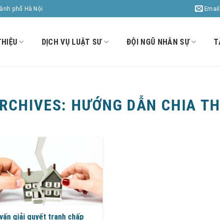
Email
hành phố Hà Nội
THIỆU
DỊCH VỤ LUẬT SƯ
ĐỘI NGŨ NHÂN SỰ
T
ARCHIVES:
HƯỚNG DẪN CHIA TH
vấn giải quyết tranh chấp