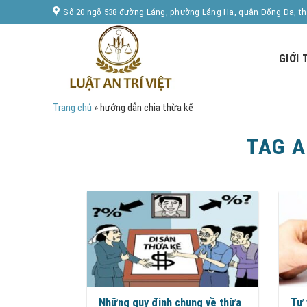
Skip
Số 20 ngõ 538 đường Láng, phường Láng Hạ, quận Đống Đa, t
to
content
GIỚI 
Trang chủ
»
hướng dẫn chia thừa kế
TAG 
Những quy định chung về thừa
Tư 