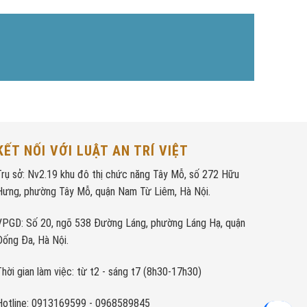
KẾT NỐI VỚI LUẬT AN TRÍ VIỆT
Trụ sở: Nv2.19 khu đô thị chức năng Tây Mỗ, số 272 Hữu
Hưng, phường Tây Mỗ, quận Nam Từ Liêm, Hà Nội.
VPGD: Số 20, ngõ 538 Đường Láng, phường Láng Hạ, quận
Đống Đa, Hà Nội.
Thời gian làm việc: từ t2 - sáng t7 (8h30-17h30)
Hotline: 0913169599 - 0968589845