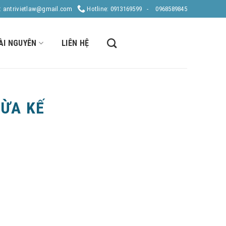
: antrivietlaw@gmail.com
Hotline: 0913169599 -
0968589845
ÀI NGUYÊN
LIÊN HỆ
ỪA KẾ