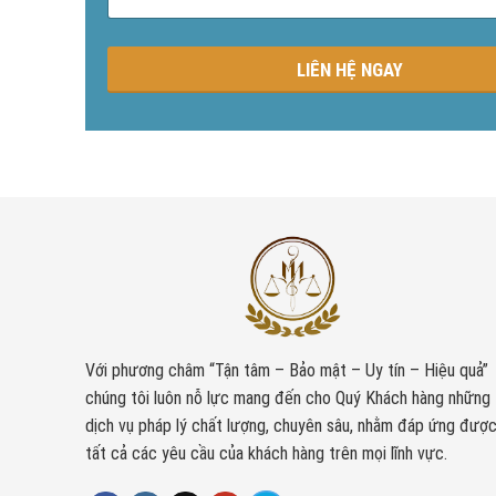
n
g
LIÊN HỆ NGAY
Với phương châm “Tận tâm – Bảo mật – Uy tín – Hiệu quả”
chúng tôi luôn nỗ lực mang đến cho Quý Khách hàng những
dịch vụ pháp lý chất lượng, chuyên sâu, nhằm đáp ứng đượ
tất cả các yêu cầu của khách hàng trên mọi lĩnh vực.