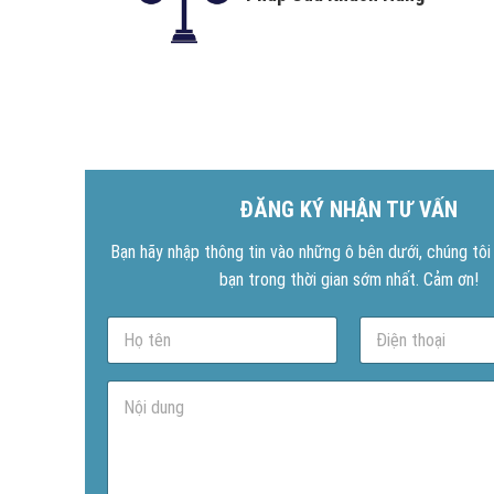
ĐĂNG KÝ NHẬN TƯ VẤN
Bạn hãy nhập thông tin vào những ô bên dưới, chúng tôi s
bạn trong thời gian sớm nhất. Cảm ơn!
N
P
a
h
m
o
e
n
N
*
e
ộ
*
i
d
u