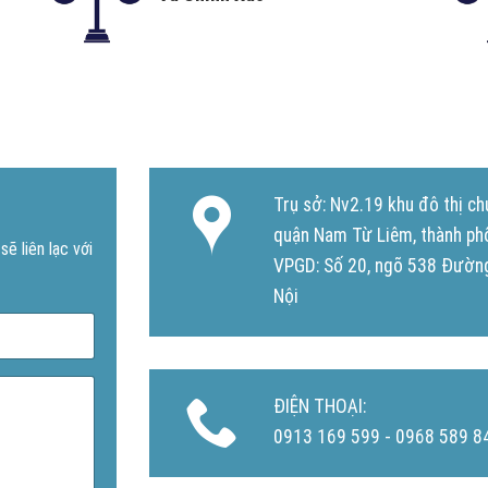
Trụ sở: Nv2.19 khu đô thị 
quận Nam Từ Liêm, thành ph
ẽ liên lạc với
VPGD: Số 20, ngõ 538 Đường
Nội
ĐIỆN THOẠI:
0913 169 599 - 0968 589 8