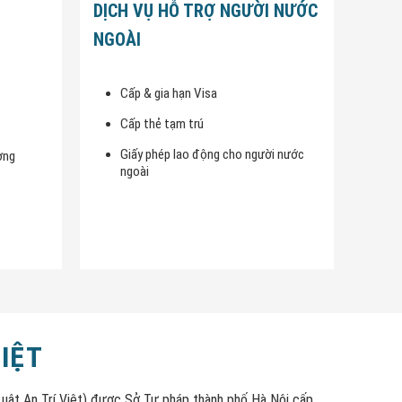
DỊCH VỤ HỖ TRỢ NGƯỜI NƯỚC
NGOÀI
Cấp & gia hạn Visa
Cấp thẻ tạm trú
Giấy phép lao động cho người nước
ờng
ngoài
VIỆT
Luật An Trí Việt) được Sở Tư pháp thành phố Hà Nội cấp