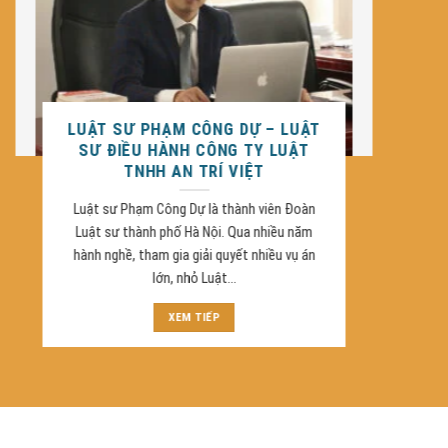
PGS.TS PHẠM CÔNG TRỨ
Nguyên Trưởng ban Nội chính báo Pháp Luật
Việt Nam Dịch vụ pháp lý trọng điểm Luật An
Trí Việt tập trung vào các thủ tục có hồ sơ
phức...
XEM TIẾP