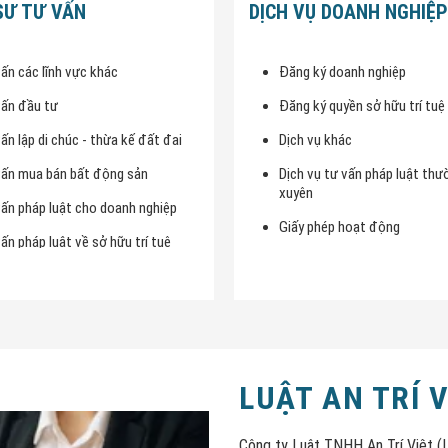
SƯ TƯ VẤN
DỊCH VỤ DOANH NGHIỆP
ấn các lĩnh vực khác
Đăng ký doanh nghiệp
vấn đầu tư
Đăng ký quyền sở hữu trí tuệ
ấn lập di chúc - thừa kế đất đai
Dịch vụ khác
vấn mua bán bất động sản
Dịch vụ tư vấn pháp luật thư
xuyên
ấn pháp luật cho doanh nghiệp
Giấy phép hoạt động
ấn pháp luật về sở hữu trí tuệ
vấn soạn thảo hợp đồng
LUẬT AN TRÍ 
Công ty Luật TNHH An Trí Việt (