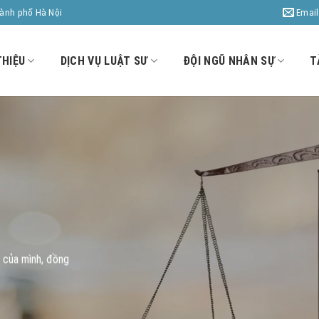
Email
hành phố Hà Nội
THIỆU
DỊCH VỤ LUẬT SƯ
ĐỘI NGŨ NHÂN SỰ
T
ư của mình, đồng