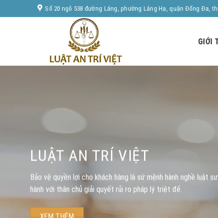
Skip
Số 20 ngõ 538 đường Láng, phường Láng Hạ, quận Đống Đa, t
to
content
GIỚI 
LUẬT AN TRÍ VIỆT
Bảo vệ quyền lợi cho khách hàng là sứ mệnh hành nghề luật s
hành với thân chủ giải quyết rủi ro pháp lý triệt để.
XEM THÊM