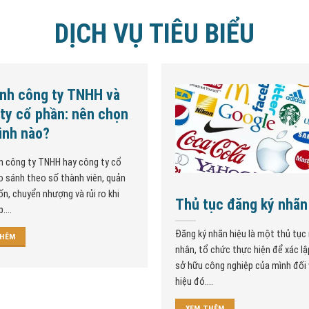
DỊCH VỤ TIÊU BIỂU
nh công ty TNHH và
ty cổ phần: nên chọn
hình nào?
n công ty TNHH hay công ty cổ
 sánh theo số thành viên, quản
vốn, chuyển nhượng và rủi ro khi
Thủ tục đăng ký nhãn
....
Đăng ký nhãn hiệu là một thủ tục
THÊM
nhân, tổ chức thực hiện để xác l
sở hữu công nghiệp của mình đối 
hiệu đó....
XEM THÊM