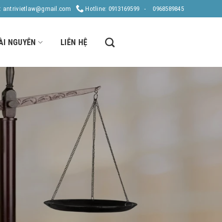
: antrivietlaw@gmail.com
Hotline: 0913169599 -
0968589845
ÀI NGUYÊN
LIÊN HỆ