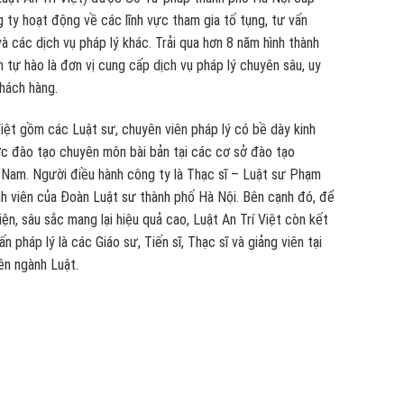
 ty hoạt động về các lĩnh vực tham gia tố tụng, tư vấn
và các dịch vụ pháp lý khác. Trải qua hơn 8 năm hình thành
ôn tự hào là đơn vị cung cấp dịch vụ pháp lý chuyên sâu, uy
Khách hàng.
Việt gồm các Luật sư, chuyên viên pháp lý có bề dày kinh
ợc đào tạo chuyên môn bài bản tại các cơ sở đào tạo
 Nam. Người điều hành công ty là Thạc sĩ – Luật sư Phạm
nh viên của Đoàn Luật sư thành phố Hà Nội. Bên cạnh đó, để
ện, sâu sắc mang lại hiệu quả cao, Luật An Trí Việt còn kết
 pháp lý là các Giáo sư, Tiến sĩ, Thạc sĩ và giảng viên tại
ên ngành Luật.