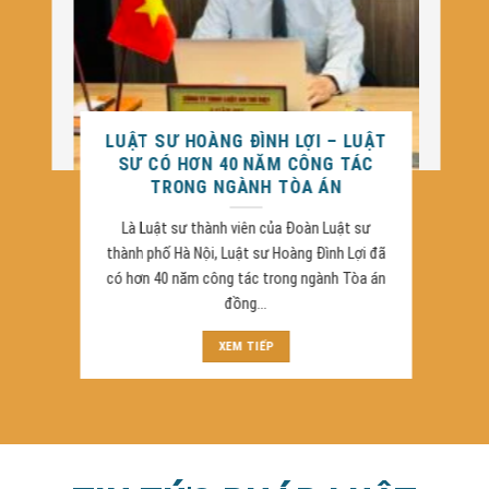
UẬT
LUẬT SƯ PHẠM CÔNG DỰ – LUẬT
ÁC
SƯ ĐIỀU HÀNH CÔNG TY LUẬT
TNHH AN TRÍ VIỆT
sư
Luật sư Phạm Công Dự là thành viên Đoàn
i đã
Luật sư thành phố Hà Nội. Qua nhiều năm
a án
hành nghề, tham gia giải quyết nhiều vụ án
lớn, nhỏ Luật...
XEM TIẾP