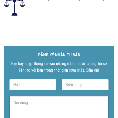
ĐĂNG KÝ NHẬN TƯ VẤN
Bạn hãy nhập thông tin vào những ô bên dưới, chúng tôi sẽ
liên lạc với bạn trong thời gian sớm nhất. Cảm ơn!
N
P
a
h
m
o
e
n
N
*
e
ộ
*
i
d