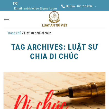
Skip
Hotline: 0913169599 -
to
Email: antrivietlaw@gmail.com
content
Trang chủ
»
luật sư chia di chúc
TAG ARCHIVES:
LUẬT SƯ
CHIA DI CHÚC