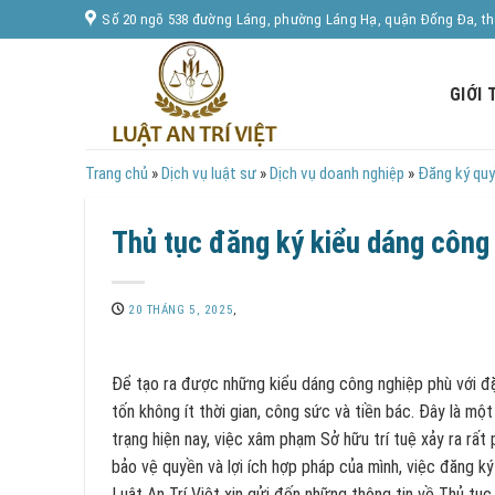
Skip
Số 20 ngõ 538 đường Láng, phường Láng Hạ, quận Đống Đa, t
to
content
GIỚI 
Trang chủ
»
Dịch vụ luật sư
»
Dịch vụ doanh nghiệp
»
Đăng ký quy
Thủ tục đăng ký kiểu dáng công
20 THÁNG 5, 2025
,
Để tạo ra được những kiểu dáng công nghiệp phù với đặ
tốn không ít thời gian, công sức và tiền bác. Đây là một
trạng hiện nay, việc xâm phạm Sở hữu trí tuệ xảy ra rất
bảo vệ quyền và lợi ích hợp pháp của mình, việc đăng ký
Luật An Trí Việt xin gửi đến những thông tin về Thủ tụ