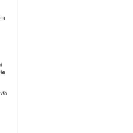
ăng
hì
rên
 văn