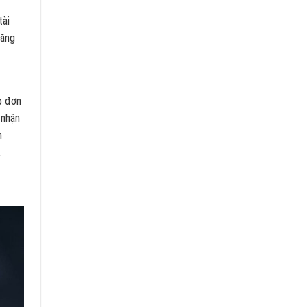
tài
đăng
p đơn
 nhận
n
.