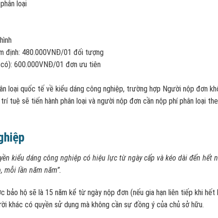
phân loại
hình
hẩm định: 480.000VNĐ/01 đối tượng
u có): 600.000VNĐ/01 đơn ưu tiên
ân loại quốc tế về kiểu dáng công nghiệp, trường hợp Người nộp đơn k
trí tuệ sẽ tiến hành phân loại và người nộp đơn cần nộp phí phân loại th
ghiệp
yền kiểu dáng công nghiệp có hiệu lực từ ngày cấp và kéo dài đến hết 
p, mỗi lần năm năm”.
 bảo hộ sẽ là 15 năm kể từ ngày nộp đơn (nếu gia hạn liên tiếp khi hết 
ười khác có quyền sử dụng mà không cần sự đồng ý của chủ sở hữu.