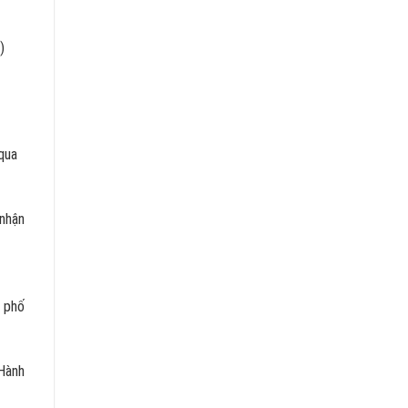
)
qua
 nhận
h phố
 Hành