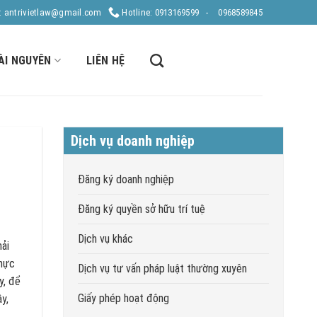
: antrivietlaw@gmail.com
Hotline: 0913169599 -
0968589845
ÀI NGUYÊN
LIÊN HỆ
Dịch vụ doanh nghiệp
Đăng ký doanh nghiệp
Đăng ký quyền sở hữu trí tuệ
Dịch vụ khác
ải
thực
Dịch vụ tư vấn pháp luật thường xuyên
y, để
Giấy phép hoạt động
y,