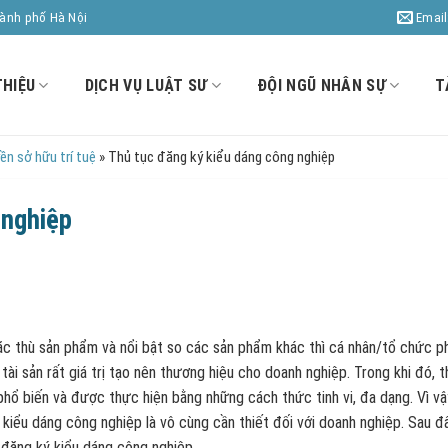
Email
hành phố Hà Nội
THIỆU
DỊCH VỤ LUẬT SƯ
ĐỘI NGŨ NHÂN SỰ
T
ền sở hữu trí tuệ
»
Thủ tục đăng ký kiểu dáng công nghiệp
 nghiệp
c thù sản phẩm và nổi bật so các sản phẩm khác thì cá nhân/tổ chức ph
 tài sản rất giá trị tạo nên thương hiệu cho doanh nghiệp. Trong khi đó, 
 phổ biến và được thực hiện bằng những cách thức tinh vi, đa dạng. Vì vậ
 kiểu dáng công nghiệp là vô cùng cần thiết đối với doanh nghiệp. Sau đâ
c đăng ký kiểu dáng công nghiệp.