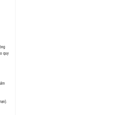
hông
eo quy
năm
hạn).