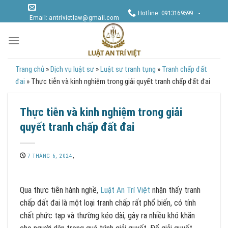
Skip
Hotline: 0913169599 -
to
Email: antrivietlaw@gmail.com
content
Trang chủ
»
Dịch vụ luật sư
»
Luật sư tranh tụng
»
Tranh chấp đất
đai
»
Thực tiễn và kinh nghiệm trong giải quyết tranh chấp đất đai
Thực tiễn và kinh nghiệm trong giải
quyết tranh chấp đất đai
7 THÁNG 6, 2024
,
Qua thực tiễn hành nghề,
Luật An Trí Việt
nhận thấy tranh
chấp đất đai là một loại tranh chấp rất phổ biến, có tính
chất phức tạp và thường kéo dài, gây ra nhiều khó khăn