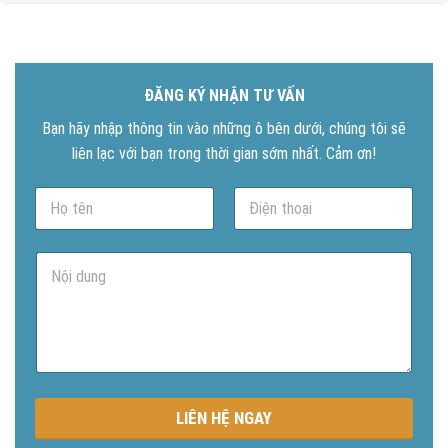
ĐĂNG KÝ NHẬN TƯ VẤN
Bạn hãy nhập thông tin vào những ô bên dưới, chúng tôi sẽ
liên lạc với bạn trong thời gian sớm nhất. Cảm ơn!
N
P
a
h
m
o
e
n
N
*
e
ộ
*
i
d
u
n
g
LIÊN HỆ NGAY