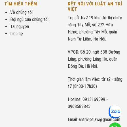
TÌM HIỂU THÊM
KẾT NỐI VỚI LUẬT AN TRÍ
VIỆT
Về chúng tôi
Trụ sở: Nv2.19 khu đô thị chức
Đội ngũ của chúng tôi
năng Tây Mỗ, số 272 Hữu
Tài nguyên
Hưng, phường Tây Mỗ, quận
Liên hệ
Nam Từ Liêm, Hà Nội.
VPGD: Số 20, ngõ 538 Đường
Láng, phường Láng Hạ, quận
Đống Đa, Hà Nội.
Thời gian làm việc: từ t2 - sáng
t7 (8h30-17h30)
Hotline: 0913169599 -
0968589845
Email: antrivietlaw@gmail.com